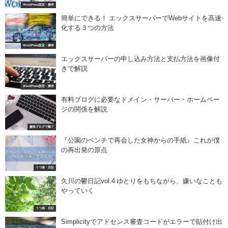
WordPress設定・操作
簡単にできる！ エックスサーバーでWebサイトを高速
化する３つの方法
WordPress設定・操作
エックスサーバーの申し込み方法と支払方法を画像付
きで解説
WordPress設定・操作
有料ブログに必要なドメイン・サーバー・ホームペー
ジの関係を解説
趣味ブログで稼ぐ
『公園のベンチで再会した女神からの手紙』これが僕
の再出発の原点
うつ病・日記
久川の鬱日記vol.4 ゆとりをもちながら、嫌いなことも
やっていく
うつ病・日記
Simplicityでアドセンス審査コードがエラーで貼付け出