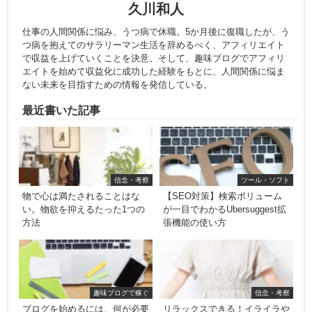
久川和人
仕事の人間関係に悩み、うつ病で休職。5か月後に復職したが、う
つ病を抱えてのサラリーマン生活を辞めるべく、アフィリエイト
で収益を上げていくことを決意。そして、趣味ブログでアフィリ
エイトを始めて収益化に成功した経験をもとに、人間関係に悩ま
ない未来を目指すための情報を発信している。
最近書いた記事
信念・考察
ツール・ソフト
物で心は満たされることはな
【SEO対策】検索ボリューム
い。物欲を抑えるたった1つの
が一目でわかるUbersuggest拡
方法
張機能の使い方
趣味ブログで稼ぐ
信念・考察
ブログを始めるには、何が必要
リラックスできる！イライラや