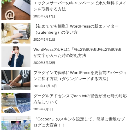
エックスサーバーのキャンペーンで永久無料ドメイ
ンを取得する方法
2020年7月17日
【初めてでも簡単】WordPressの新エディター
（Gutenberg）の使い方
2020年5月31日
WordPressのURLに「%E2%80%8B%E2%80%8」
が文字が入った時の対処方法
2020年3月22日
プラグインで簡単にWordPressを更新前のバージョ
ンに戻す方法（ダウングレードする方法）
2019年11月14日
グーグルアドセンスでads.txtの警告が出た時の対応
方法について
2019年7月5日
『Cocoon』のスキンを設定して、簡単に素敵なブ
ログに大変身！！