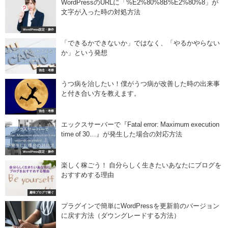
WordPressのURLに「%E2%80%8B%E2%80%8」が
文字が入った時の対処方法
WordPress設定・操作
「できるかできないか」ではなく、「やるかやらない
か」という発想
信念・考察
うつ病を治したい！僕がうつ病が改善した時の出来事
と付き合い方を教えます。
信念・考察
エックスサーバーで『Fatal error: Maximum execution
time of 30…』が発生した場合の対応方法
WordPress設定・操作
楽しく稼ごう！ 自分らしく生きたいあなたにブログを
おすすめする理由
趣味ブログで稼ぐ
プラグインで簡単にWordPressを更新前のバージョン
に戻す方法（ダウングレードする方法）