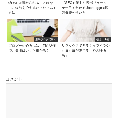
物で心は満たされることはな
【SEO対策】検索ボリューム
い。物欲を抑えるたった1つの
が一目でわかるUbersuggest拡
方法
張機能の使い方
趣味ブログで稼ぐ
信念・考察
ブログを始めるには、何が必要
リラックスできる！イライラや
で、費用はいくら掛かる？
クヨクヨが消える「禅の呼吸
法」
コメント