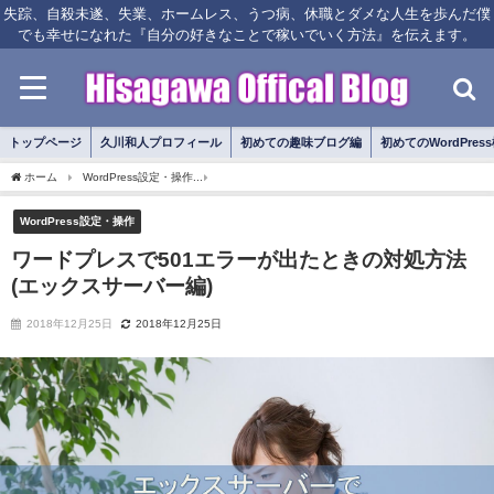
失踪、自殺未遂、失業、ホームレス、うつ病、休職とダメな人生を歩んだ僕
でも幸せになれた『自分の好きなことで稼いでいく方法』を伝えます。
トップページ
久川和人プロフィール
初めての趣味ブログ編
初めてのWordPres
ホーム
WordPress設定・操作
ワードプレスで501エラーが出たときの対処方法(エック
WordPress設定・操作
ワードプレスで501エラーが出たときの対処方法
(エックスサーバー編)
2018年12月25日
2018年12月25日