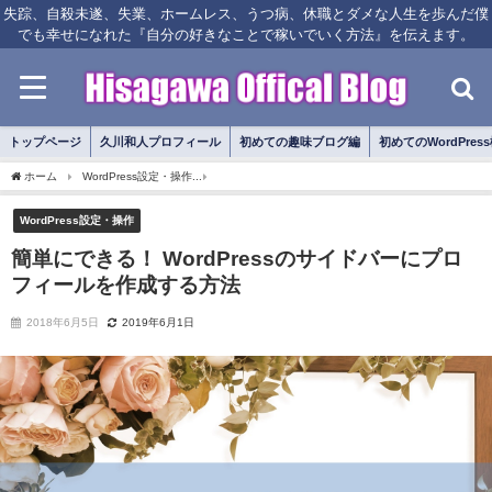
失踪、自殺未遂、失業、ホームレス、うつ病、休職とダメな人生を歩んだ僕
でも幸せになれた『自分の好きなことで稼いでいく方法』を伝えます。
トップページ
久川和人プロフィール
初めての趣味ブログ編
初めてのWordPres
ホーム
WordPress設定・操作
簡単にできる！ WordPressのサイドバーにプロフィ
WordPress設定・操作
簡単にできる！ WordPressのサイドバーにプロ
フィールを作成する方法
2018年6月5日
2019年6月1日